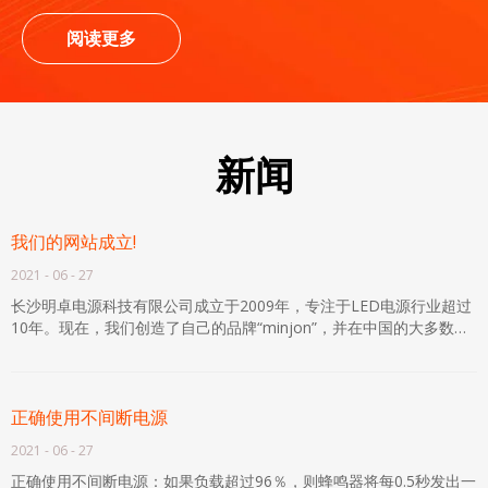
阅读更多
新闻
我们的网站成立!
2021
-
06
-
27
长沙明卓电源科技有限公司成立于2009年，专注于LED电源行业超过
10年。现在，我们创造了自己的品牌“minjon”，并在中国的大多数主
要城市和世界各地的各个国家和地区有许多代理商。我们始终坚持“制
造优质产品和创造品牌价值”的经营理念。我们所有的产品已通过
100％全负荷老化测试2小时，采用先进和稳定的电路设计，选择品牌
组件，确保LED电源的高质量和稳定性。我们的产品广泛用于广告标
正确使用不间断电源
志，LED显示，LED发光词，户外照明项目等。
2021
-
06
-
27
正确使用不间断电源：如果负载超过96％，则蜂鸣器将每0.5秒发出一