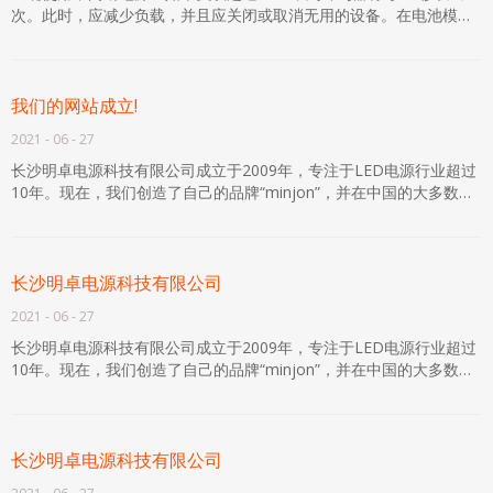
次。此时，应减少负载，并且应关闭或取消无用的设备。在电池模式
下：在电池供电状态下，电池输掉电源，负载/电池
我们的网站成立!
2021
-
06
-
27
长沙明卓电源科技有限公司成立于2009年，专注于LED电源行业超过
10年。现在，我们创造了自己的品牌“minjon”，并在中国的大多数主
要城市和世界各地的各个国家和地区有许多代理商。我们始终坚持“制
造优质产品和创造品牌价值”的经营理念。我们所有的产品已通过
100％全负荷老化测试2小时，采用先进和稳定的电路设计，选择品牌
组件，确保LED电源的高质量和稳定性。我们的产品广泛用于广告标
长沙明卓电源科技有限公司
志，LED显示，LED发光词，户外照明项目等。
2021
-
06
-
27
长沙明卓电源科技有限公司成立于2009年，专注于LED电源行业超过
10年。现在，我们创造了自己的品牌“minjon”，并在中国的大多数主
要城市和世界各地的各个国家和地区有许多代理商。我们始终坚持“制
造优质产品和创造品牌价值”的经营理念。我们所有的产品已通过
100％全负荷老化测试2小时，采用先进和稳定的电路设计，选择品牌
组件，确保LED电源的高质量和稳定性。我们的产品广泛用于广告标
长沙明卓电源科技有限公司
志，LED显示，LED发光词，户外照明项目等。