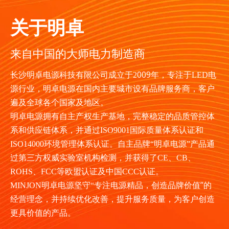
关于明卓
来自中国的大师电力制造商
009
长沙明卓电源科技有限公司成立于
2
年
，专注于
LED
电
源行业，
明卓电源
在国内主要城市设有品牌服务商，客户
遍及全球各个国家及地区。
明卓电源拥有
自主产权生产基地，
完整稳定的品质管控体
系和供应链体系，并通过
ISO9001
国际质量体系认证和
ISO14000
环境管理体系认证。自主品牌“
明卓电源”产品通
过第三方权威实验室机构检测，并获得了
CE
、
CB
、
ROHS
、
FCC
等欧盟认证及中国
CCC
认证。
”的
MINJON
明卓电源坚守“专注
电源
精品
，创造
品牌价值
经营理念，并持续优化改善，提升服务质量
，
为客户创造
更
具
价值的产品。