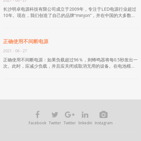
2021
-
06
-
27
长沙明卓电源科技有限公司成立于2009年，专注于LED电源行业超过
10年。现在，我们创造了自己的品牌“minjon”，并在中国的大多数主
要城市和世界各地的各个国家和地区有许多代理商。我们始终坚持“制
造优质产品和创造品牌价值”的经营理念。我们所有的产品已通过
100％全负荷老化测试2小时，采用先进和稳定的电路设计，选择品牌
组件，确保LED电源的高质量和稳定性。我们的产品广泛用于广告标
正确使用不间断电源
志，LED显示，LED发光词，户外照明项目等。
2021
-
06
-
27
正确使用不间断电源：如果负载超过96％，则蜂鸣器将每0.5秒发出一
次。此时，应减少负载，并且应关闭或取消无用的设备。在电池模式
下：在电池供电状态下，电池输掉电源，负载/电池
Facebook
Twitter
Twitter
linkedin
Instagram