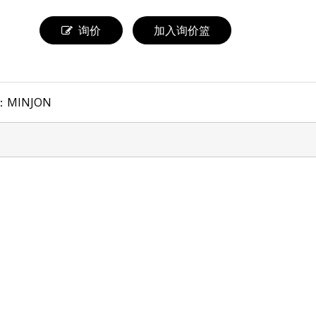
询价
加入询价篮
：
MINJON
经济型MZ120W-12V户外防雨恒压电源
可调MZ150W-12V户外防雨电源风扇散热